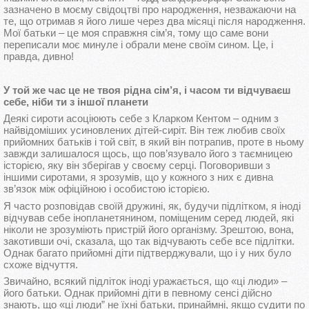
зазначено в моєму свідоцтві про народження, незважаючи на
те, що отримав я його лише через два місяці після народження.
Мої батьки – це моя справжня сім’я, тому що саме вони
переписали моє минуле і обрали мене своїм сином. Це, і
правда, дивно!
У той же час це не твоя рідна сім’я, і часом ти відчуваєш
себе, ніби ти з іншої планети
Деякі сироти асоціюють себе з Кларком Кентом – одним з
найвідоміших усиновлених дітей-сиріт. Він теж любив своїх
прийомних батьків і той світ, в який він потрапив, проте в ньому
завжди залишалося щось, що пов’язувало його з таємницею
історією, яку він зберігав у своєму серці. Поговоривши з
іншими сиротами, я зрозумів, що у кожного з них є дивна
зв’язок між офіційною і особистою історією.
Я часто розповідав своїй дружині, як, будучи підлітком, я іноді
відчував себе інопланетянином, поміщеним серед людей, які
ніколи не зрозуміють пристрій його організму. Зрештою, вона,
закотивши очі, сказала, що так відчувають себе все підлітки.
Однак багато прийомні діти підтверджували, що і у них було
схоже відчуття.
Звичайно, всякий підліток іноді уражається, що «ці люди» –
його батьки. Однак прийомні діти в певному сенсі дійсно
знають, що «ці люди” не їхні батьки, принаймні, якщо судити по