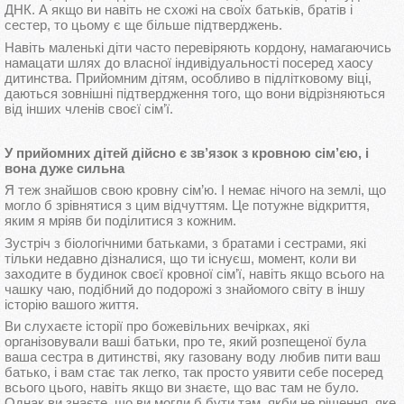
ДНК. А якщо ви навіть не схожі на своїх батьків, братів і
сестер, то цьому є ще більше підтверджень.
Навіть маленькі діти часто перевіряють кордону, намагаючись
намацати шлях до власної індивідуальності посеред хаосу
дитинства. Прийомним дітям, особливо в підлітковому віці,
даються зовнішні підтвердження того, що вони відрізняються
від інших членів своєї сім’ї.
У прийомних дітей дійсно є зв’язок з кровною сім’єю, і
вона дуже сильна
Я теж знайшов свою кровну сім’ю. І немає нічого на землі, що
могло б зрівнятися з цим відчуттям. Це потужне відкриття,
яким я мріяв би поділитися з кожним.
Зустріч з біологічними батьками, з братами і сестрами, які
тільки недавно дізналися, що ти існуєш, момент, коли ви
заходите в будинок своєї кровної сім’ї, навіть якщо всього на
чашку чаю, подібний до подорожі з знайомого світу в іншу
історію вашого життя.
Ви слухаєте історії про божевільних вечірках, які
організовували ваші батьки, про те, який розпещеної була
ваша сестра в дитинстві, яку газовану воду любив пити ваш
батько, і вам стає так легко, так просто уявити себе посеред
всього цього, навіть якщо ви знаєте, що вас там не було.
Однак ви знаєте, що ви могли б бути там, якби не рішення, яке