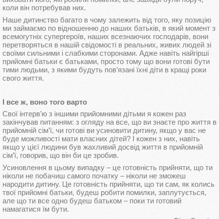
коли він потребував них.
Наше дитинство багато в чому залежить від того, яку позицію
ми займаємо по відношенню до наших батьків, в який момент з
всемогутніх супергероїв, наших всезнаючих господарів, вони
перетворяться в нашій свідомості в реальних, живих людей зі
своїми сильними і слабкими сторонами. Адже навіть найгірші
прийомні батьки є батьками, просто тому що вони готові бути
тими людьми, з якими будуть пов’язані їхні діти в кращі роки
свого життя.
І все ж, воно того варто
Свої інтерв’ю з іншими прийомними дітьми я кожен раз
закінчував питанням: з огляду на все, що ви знаєте про життя в
прийомній сім’ї, чи готові ви усиновити дитину, якщо у вас не
буде можливості мати власних дітей? І кожен з них, навіть
якщо у цієї людини був жахливий досвід життя в прийомній
сім’ї, говорив, що він би це зробив.
Усиновлення в цьому випадку – це готовність прийняти, що ти
ніколи не побачиш самого початку – ніколи не зможеш
народити дитину. Це готовність прийняти, що ти сам, як колись
твої прийомні батьки, будеш робити помилки, заплутується,
але що ти все одно будеш батьком – поки ти готовий
намагатися їм бути.