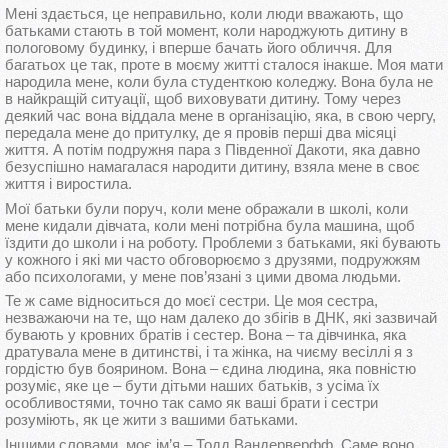
Мені здається, це неправильно, коли люди вважають, що
батьками стають в той момент, коли народжують дитину в
пологовому будинку, і вперше бачать його обличчя. Для
багатьох це так, проте в моєму житті сталося інакше. Моя мати
народила мене, коли була студенткою коледжу. Вона була не
в найкращій ситуації, щоб виховувати дитину. Тому через
деякий час вона віддала мене в організацію, яка, в свою чергу,
передала мене до притулку, де я провів перші два місяці
життя. А потім подружня пара з Південної Дакоти, яка давно
безуспішно намагалася народити дитину, взяла мене в своє
життя і виростила.
Мої батьки були поруч, коли мене ображали в школі, коли
мене кидали дівчата, коли мені потрібна була машина, щоб
їздити до школи і на роботу. Проблеми з батьками, які бувають
у кожного і які ми часто обговорюємо з друзями, подружжям
або психологами, у мене пов’язані з цими двома людьми.
Те ж саме відноситься до моєї сестри. Це моя сестра,
незважаючи на те, що нам далеко до збігів в ДНК, які зазвичай
бувають у кровних братів і сестер. Вона – та дівчинка, яка
дратувала мене в дитинстві, і та жінка, на чиєму весіллі я з
гордістю був боярином. Вона – єдина людина, яка повністю
розуміє, яке це – бути дітьми наших батьків, з усіма їх
особливостями, точно так само як ваші брати і сестри
розуміють, як це жити з вашими батьками.
Іншими словами, моє ім’я – Тодд Вандерверфф. Саме воно