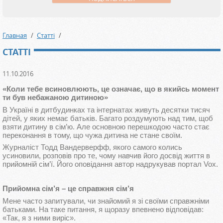
Главная
Статті
СТАТТІ
11.10.2016
«Коли тебе всиновлюють, це означає, що в якийсь момент
ти був небажаною дитиною»
В Україні в дитбудинках та інтернатах живуть десятки тисяч
дітей, у яких немає батьків. Багато роздумують над тим, щоб
взяти дитину в сім’ю. Але основною перешкодою часто стає
переконання в тому, що чужа дитина не стане своїм.
Журналіст Тодд Вандерверфф, якого самого колись
усиновили, розповів про те, чому навчив його досвід життя в
прийомній сім’ї. Його оповідання автор надрукував портал Vox.
Прийомна сім’я – це справжня сім’я
Мене часто запитували, чи знайомий я зі своїми справжніми
батьками. На таке питання, я щоразу впевнено відповідав:
«Так, я з ними виріс».