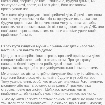
настанови, звернені до нас. І, звичайно, будучи дітьми, ми
закатували очі, проте, як і всіх дітей, його настанови
просочували нас.
Те ж саме підтверджують інші прийомні діти. Є речі, яким вони
навчилися у прийомних батьків та зрозуміли це, тільки вже
будучи дорослими. Це те, чим вони можуть пишатися або,
навпаки, чого соромляться. Це ніяк не відноситься до ДНК, але
пов’язано, перш за все, з тим, як вони засвоїли уроки своїх
прийомних батьків.
Страх бути кинутим мучить прийомних дітей набагато
частіше, ніж багато хто думає
Це один з найсерйозніших страхів, про який прийомним дітям
говорити найважче, навіть з психологом. Про це страху
написано безліч наукових робіт, деякі з яких навіть
припускають, що цей страх усвідомлюється і немовлятами.
Ми знаємо, що дітям потрібно відчувати безпеку і стабільність
і що вони багато розуміють, навіть будучи в утробі матері.
Тому усиновлення, особливо якщо дитина чекає його тижнями,
місяцями або навіть роками, стає ранньої травмою, яка
створює повне потрясіння. Цей хаос покриває життя
прийомних дітей на якийсь час і ніколи не зникає повністю.
У моєму житті і в житті багатьох прийомних дітей це було саме
так. Коли тебе всиновлюють, це означає, що в якийсь момент,