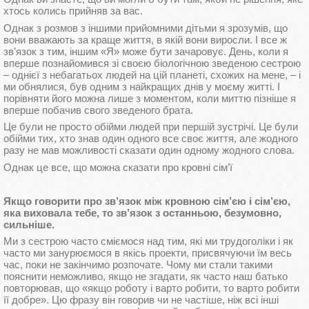
хтось колись прийняв за вас.
Однак з розмов з іншими прийомними дітьми я зрозумів, що
вони вважають за краще життя, в якій вони виросли. І все ж
зв’язок з тим, іншим «Я» може бути зачаровує. День, коли я
вперше познайомився зі своєю біологічною зведеною сестрою
– однієї з небагатьох людей на цій планеті, схожих на мене, – і
ми обнялися, був одним з найкращих днів у моєму житті. І
порівняти його можна лише з моментом, коли миттю пізніше я
вперше побачив свого зведеного брата.
Це були не просто обійми людей при першій зустрічі. Це були
обійми тих, хто знав один одного все своє життя, але жодного
разу не мав можливості сказати один одному жодного слова.
Однак це все, що можна сказати про кровні сім’ї
Якщо говорити про зв’язок між кровною сім’єю і сім’єю,
яка виховала тебе, то зв’язок з останньою, безумовно,
сильніше.
Ми з сестрою часто сміємося над тим, які ми трудоголіки і як
часто ми занурюємося в якісь проекти, присвячуючи їм весь
час, поки не закінчимо розпочате. Чому ми стали такими
пояснити неможливо, якщо не згадати, як часто наш батько
повторював, що «якщо роботу і варто робити, то варто робити
її добре». Цю фразу він говорив чи не частіше, ніж всі інші