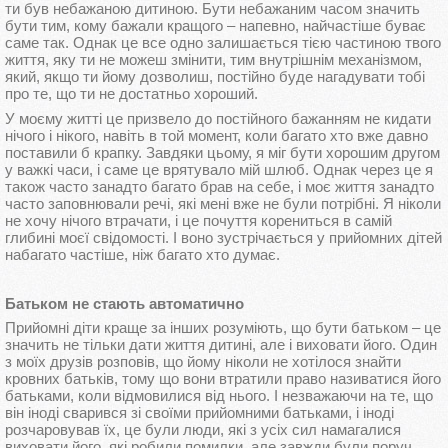
ти був небажаною дитиною. Бути небажаним часом значить
бути тим, кому бажали кращого – напевно, найчастіше буває
саме так. Однак це все одно залишається тією частиною твого
життя, яку ти не можеш змінити, тим внутрішнім механізмом,
який, якщо ти йому дозволиш, постійно буде нагадувати тобі
про те, що ти не достатньо хороший.
У моєму житті це призвело до постійного бажанням не кидати
нічого і нікого, навіть в той момент, коли багато хто вже давно
поставили б крапку. Завдяки цьому, я міг бути хорошим другом
у важкі часи, і саме це врятувало мій шлюб. Однак через це я
також часто занадто багато брав на себе, і моє життя занадто
часто заповнювали речі, які мені вже не були потрібні. Я ніколи
не хочу нічого втрачати, і це почуття корениться в самій
глибині моєї свідомості. І воно зустрічається у прийомних дітей
набагато частіше, ніж багато хто думає.
Батьком не стають автоматично
Прийомні діти краще за інших розуміють, що бути батьком – це
значить не тільки дати життя дитині, але і виховати його. Один
з моїх друзів розповів, що йому ніколи не хотілося знайти
кровних батьків, тому що вони втратили право називатися його
батьками, коли відмовилися від нього. І незважаючи на те, що
він іноді сварився зі своїми прийомними батьками, і іноді
розчаровував їх, це були люди, які з усіх сил намагалися
виховати його, які робили помилки, але завжди були поруч,