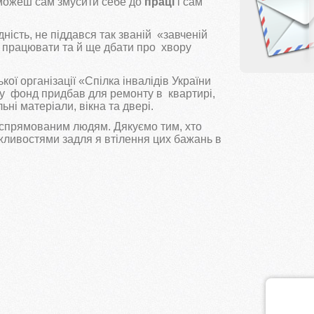
 зможеш сам змусити себе до
праці
і сам
ідність, не піддався так званій «завченій
е працювати та й ще дбати про хвору
ї організації «Спілка інвалідів України
ку фонд придбав для ремонту в квартирі,
ні матеріали, вікна та двері.
спрямованим людям. Дякуємо тим, хто
жливостями задля я втілення цих бажань в