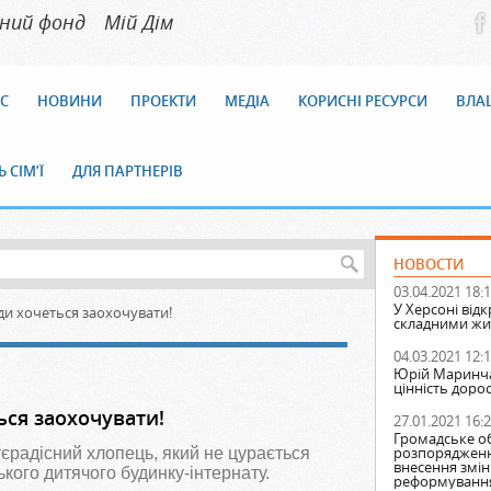
йний фонд
Мiй Дiм
С
НОВИНИ
ПРОЕКТИ
МЕДІА
КОРИСНІ РЕСУРСИ
ВЛАШ
 СІМ’Ї
ДЛЯ ПАРТНЕРІВ
НОВОСТИ
03.04.2021 18:
У Херсоні відк
ди хочеться заохочувати!
складними жи
04.03.2021 12:
Юрій Маринчак
цінність доро
ься заохочувати!
27.01.2021 16:
Громадське о
розпорядження
тєрадісний хлопець, який не цурається
внесення змін 
кого дитячого будинку-інтернату.
реформування 