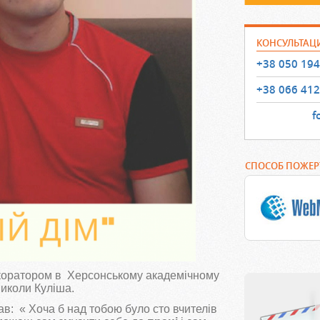
КОНСУЛЬТАЦ
+38 050 194
+38 066 412
f
СПОСОБ ПОЖЕ
коратором в Херсонському академічному
иколи Куліша.
в: « Хоча б над тобою було сто вчителів