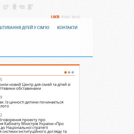
UKR
ENG
RUS
ТУВАННЯ ДІТЕЙ У СІМ’Ю
КОНТАКТИ
15
20.01.2021 11:53
рили новий Центр для сімей та дітей зі
Уряд планує скасувати реформу 
ттєвими обставинами
прав дітей під загрозою
19
30.11.2020 15:13
: Із цінності дитини починається
Запрошуємо до нового проект
слого
сім’ям, що опинилися у СЖО!
22
12.11.2020 17:03
бговорення проекту про
10 молитовний сніданок до Дня 
 Кабінету Міністрів України «Про
до Національної стратегії
системи інституційного догляду та