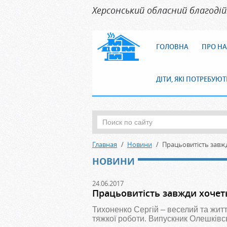
Херсонський обласний благоді
ГОЛОВНА
ПРО НА
ДІТИ, ЯКІ ПОТРЕБУЮТЬ
Главная
Новини
Працьовитість завж
НОВИНИ
24.06.2017
Працьовитість завжди хочет
Тихоненко Сергій – веселий та жит
тяжкої роботи. Випускник Олешківсь