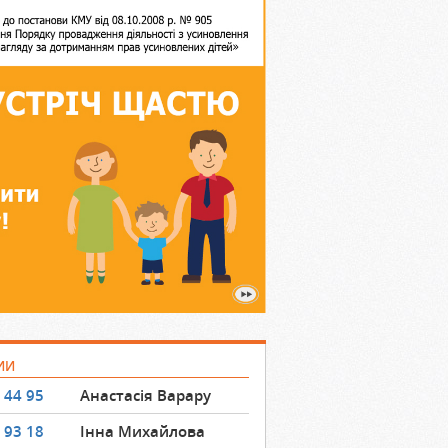
ИИ
 44 95
Анастасія Варару
 93 18
Інна Михайлова