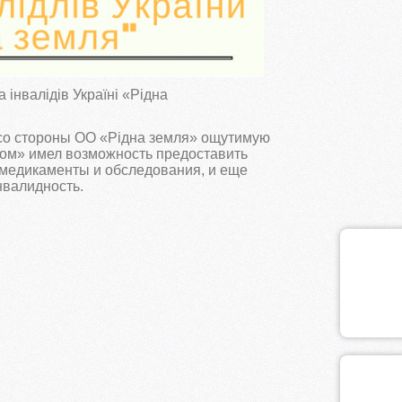
інвалідів Україні «Рідна
 со стороны ОО «Рідна земля» ощутимую
ом» имел возможность предоставить
медикаменты и обследования, и еще
валидность.