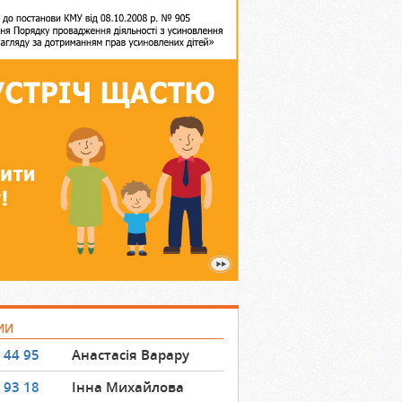
ИИ
 44 95
Анастасія Варару
 93 18
Інна Михайлова