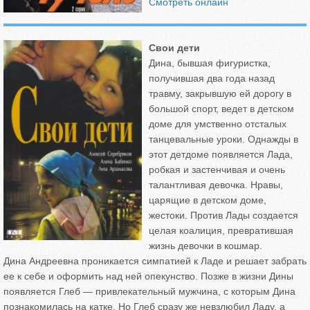
Смотреть онлайн
Свои дети
Дина, бывшая фигуристка,
получившая два года назад
травму, закрывшую ей дорогу в
большой спорт, ведет в детском
доме для умственно отсталых
танцевальные уроки. Однажды в
этот детдоме появляется Лада,
робкая и застенчивая и очень
талантливая девочка. Нравы,
царящие в детском доме,
жестоки. Против Лады создается
целая коалиция, превратившая
жизнь девочки в кошмар.
Дина Андреевна проникается симпатией к Ладе и решает забрать
ее к себе и оформить над ней опекунство. Позже в жизни Дины
появляется Глеб — привлекательный мужчина, с которым Дина
познакомилась на катке. Но Глеб сразу же невзлюбил Ладу, а