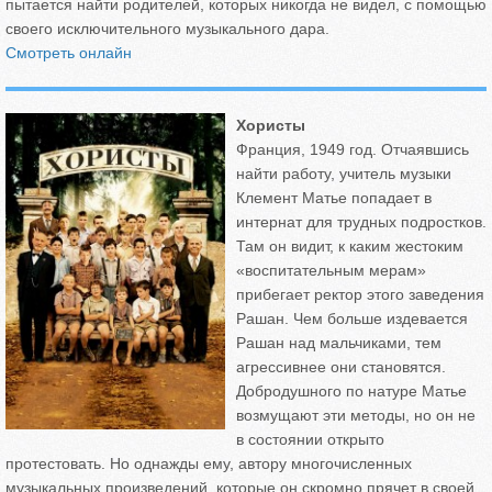
пытается найти родителей, которых никогда не видел, с помощью
своего исключительного музыкального дара.
Смотреть онлайн
Хористы
Франция, 1949 год. Отчаявшись
найти работу, учитель музыки
Клемент Матье попадает в
интернат для трудных подростков.
Там он видит, к каким жестоким
«воспитательным мерам»
прибегает ректор этого заведения
Рашан. Чем больше издевается
Рашан над мальчиками, тем
агрессивнее они становятся.
Добродушного по натуре Матье
возмущают эти методы, но он не
в состоянии открыто
протестовать. Но однажды ему, автору многочисленных
музыкальных произведений, которые он скромно прячет в своей