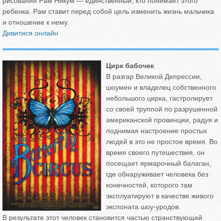
рисования Рам Никум — единственный, кто понимает этого
ребенка. Рам ставит перед собой цель изменить жизнь мальчика
и отношение к нему.
Дивитися онлайн
Цирк бабочек
В разгар Великой Депрессии,
шоумен и владелец собственного
небольшого цирка, гастролирует
со своей труппой по разрушенной
американской провинции, радуя и
поднимая настроение простых
людей в это не простое время. Во
время своего путешествия, он
посещает ярмарочный балаган,
где обнаруживает человека без
конечностей, которого там
эксплуатируют в качестве живого
экспоната шоу-уродов.
В результате этот человек становится частью странствующей