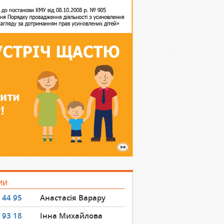
ИИ
 44 95
Анастасія Варару
 93 18
Інна Михайлова