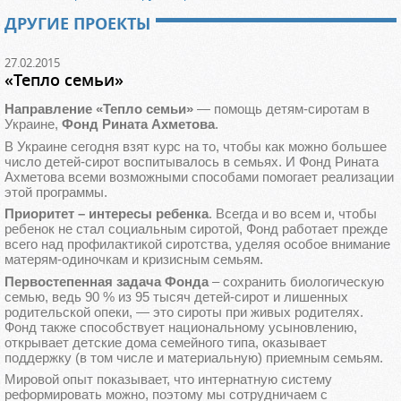
ДРУГИЕ ПРОЕКТЫ
27.02.2015
«Тепло семьи»
Направление «Тепло семьи»
— помощь детям-сиротам в
Украине,
Фонд Рината Ахметова
.
В Украине сегодня взят курс на то, чтобы как можно большее
число детей-сирот воспитывалось в семьях. И Фонд Рината
Ахметова всеми возможными способами помогает реализации
этой программы.
Приоритет – интересы ребенка
. Всегда и во всем и, чтобы
ребенок не стал социальным сиротой, Фонд работает прежде
всего над профилактикой сиротства, уделяя особое внимание
матерям-одиночкам и кризисным семьям.
Первостепенная задача Фонда
– сохранить биологическую
семью, ведь 90 % из 95 тысяч детей-сирот и лишенных
родительской опеки, — это сироты при живых родителях.
Фонд также способствует национальному усыновлению,
открывает детские дома семейного типа, оказывает
поддержку (в том числе и материальную) приемным семьям.
Мировой опыт показывает, что интернатную систему
реформировать можно, поэтому мы сотрудничаем с